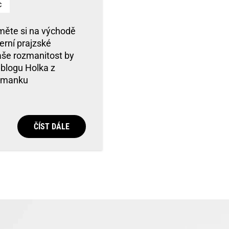
c
měte si na východě
erní prajzské
naše rozmanitost by
 blogu Holka z
jtmanku
ČÍST DÁLE