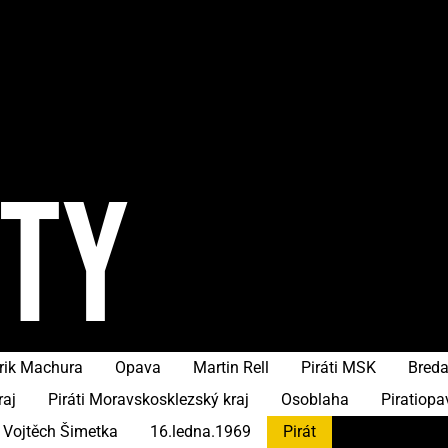
ITY
rik Machura
Opava
Martin Rell
Piráti MSK
Bred
raj
Piráti Moravskosklezský kraj
Osoblaha
Piratiopa
Vojtěch Šimetka
16.ledna.1969
Pirát