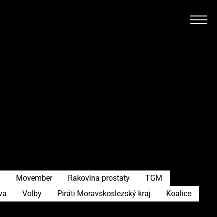
a
Movember
Rakovina prostaty
TGM
va
Volby
Piráti Moravskoslezský kraj
Koalice