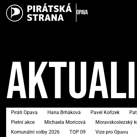
Opava
AKTUAL
Piráti Opava
Hana Brňáková
Pavel Kořízek
Pat
Pietní akce
Michaela Moricová
Moravskoslezský k
Komunální volby 2026
TOP 09
Vize pro Opavu