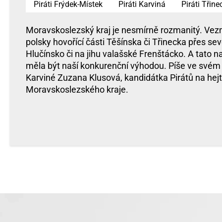
Piráti Frýdek-Místek
Piráti Karviná
Piráti Třine
Moravskoslezský kraj je nesmírně rozmanitý. Vez
polsky hovořící části Těšínska či Třinecka přes sev
Hlučínsko či na jihu valašské Frenštácko. A tato 
měla být naší konkurenční výhodou. Píše ve svém
Karviné Zuzana Klusová, kandidátka Pirátů na he
Moravskoslezského kraje.